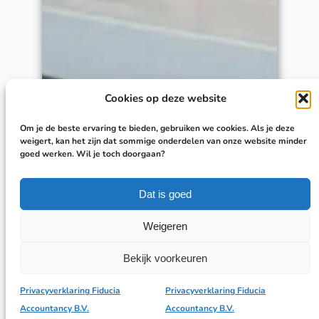
Cookies op deze website
Om je de beste ervaring te bieden, gebruiken we cookies. Als je deze
weigert, kan het zijn dat sommige onderdelen van onze website minder
goed werken. Wil je toch doorgaan?
Hoe ziet jouw functie eruit?
Dat is goed
Weigeren
In deze afwisselende functie ondersteun je samen
met een directe collega de interne administratie
Bekijk voorkeuren
van ons kantoor en verzorg je daarnaast
administratieve werkzaamheden voor een aantal
Privacyverklaring Fiducia
Privacyverklaring Fiducia
cliënten.
Accountancy B.V.
Accountancy B.V.
Je werkzaamheden zijn gevarieerd en wisselen