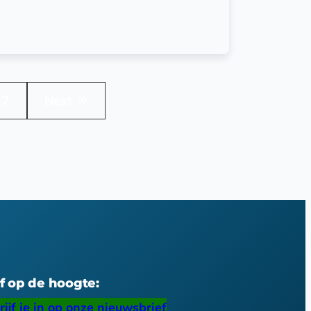
7
Next
jf op de hoogte:
rijf je in op onze nieuwsbrief