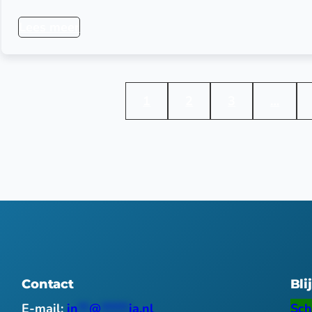
Lees meer
1
2
3
…
Contact
Bli
E-mail:
in
**
@
*****
ia.nl
Sch