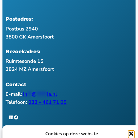
Postadres:
Postbus 2940
3800 GK Amersfoort
Bezoekadres:
Ruimtesonde 15
3824 MZ Amersfoort
Contact
E-mail:
in
**
@
*****
ia.nl
Telefoon:
033 – 461 71 05
LinkedIn
Facebook
Cookies op deze website