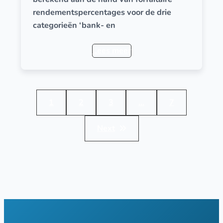
rendementspercentages voor de drie
categorieën ‘bank- en
Lees meer
1
2
3
…
7
Next