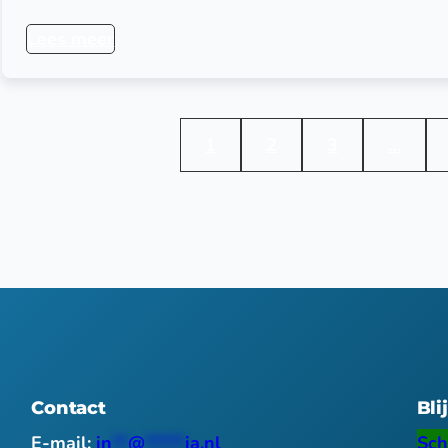
Lees meer
1
2
3
…
Contact
Bli
E-mail:
in
**
@
*****
ia.nl
Sch