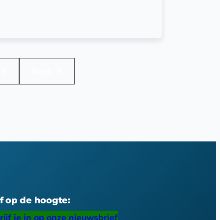
7
Next
jf op de hoogte:
rijf je in op onze nieuwsbrief