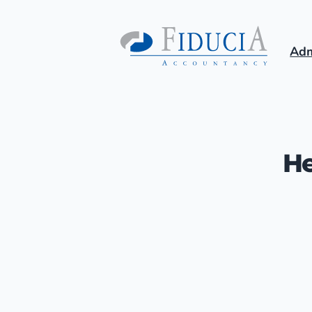
Adm
He