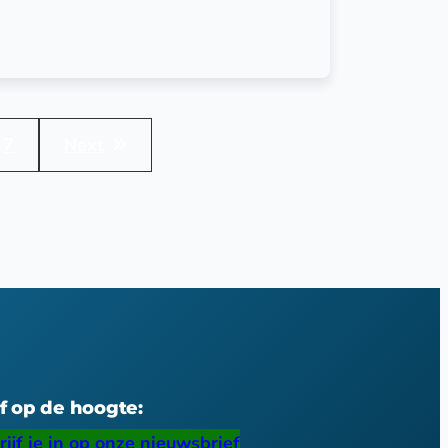
7
Next
jf op de hoogte:
rijf je in op onze nieuwsbrief