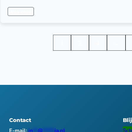
Lees meer
1
2
3
…
Contact
Bli
E-mail:
in
**
@
*****
ia.nl
Sch