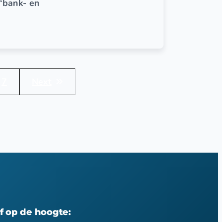
‘bank- en
7
Next
jf op de hoogte: