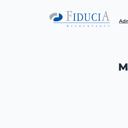
Adm
M