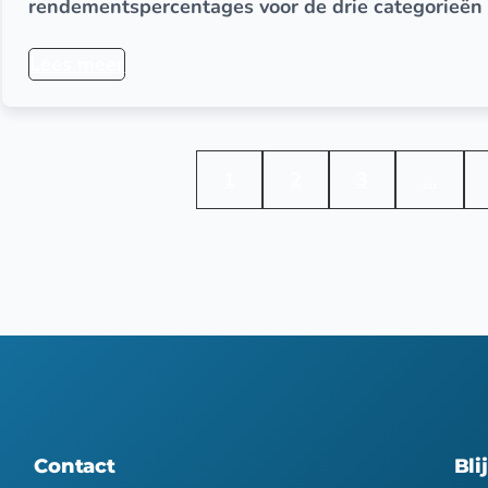
rendementspercentages voor de drie categorieën 
Lees meer
1
2
3
…
Contact
Bli