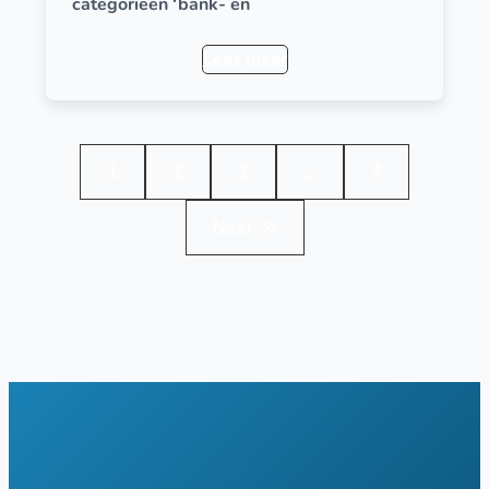
categorieën ‘bank- en
Lees meer
1
2
3
…
7
Next