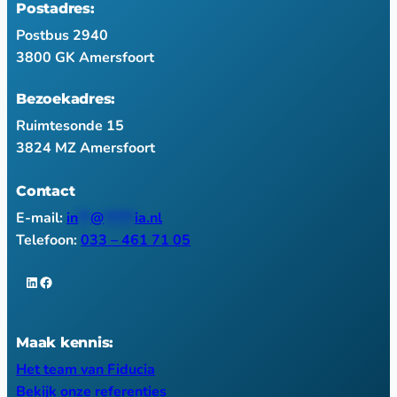
Postadres:
Postbus 2940
3800 GK Amersfoort
Bezoekadres:
Ruimtesonde 15
3824 MZ Amersfoort
Contact
E-mail:
in
**
@
*****
ia.nl
Telefoon:
033 – 461 71 05
LinkedIn
Facebook
Maak kennis:
Het team van Fiducia
Bekijk onze referenties