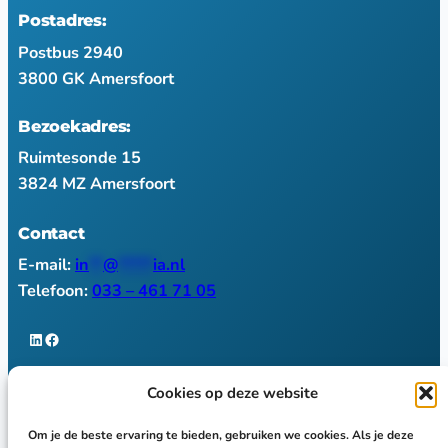
Postadres:
Postbus 2940
3800 GK Amersfoort
Bezoekadres:
Ruimtesonde 15
3824 MZ Amersfoort
Contact
E-mail:
in
**
@
*****
ia.nl
Telefoon:
033 – 461 71 05
LinkedIn
Facebook
Cookies op deze website
Maak kennis:
Om je de beste ervaring te bieden, gebruiken we cookies. Als je deze
Het team van Fiducia