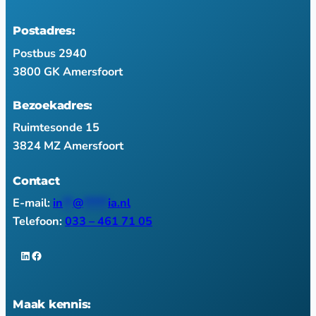
Postadres:
Postbus 2940
3800 GK Amersfoort
Bezoekadres:
Ruimtesonde 15
3824 MZ Amersfoort
Contact
E-mail:
in
**
@
*****
ia.nl
Telefoon:
033 – 461 71 05
LinkedIn
Facebook
Maak kennis: