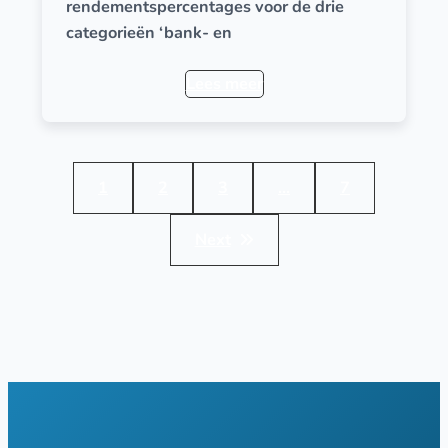
rendementspercentages voor de drie
categorieën ‘bank- en
Lees meer
1
2
3
…
7
Next